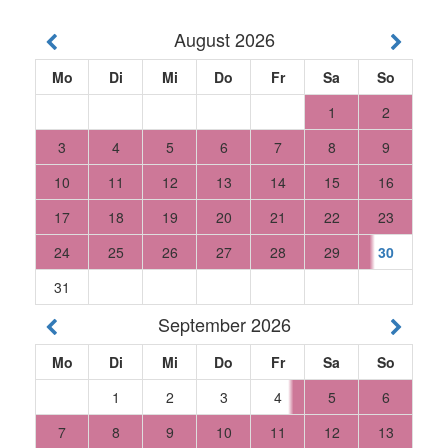
August 2026
Mo
Di
Mi
Do
Fr
Sa
So
1
2
3
4
5
6
7
8
9
10
11
12
13
14
15
16
17
18
19
20
21
22
23
24
25
26
27
28
29
30
31
September 2026
Mo
Di
Mi
Do
Fr
Sa
So
1
2
3
4
5
6
7
8
9
10
11
12
13