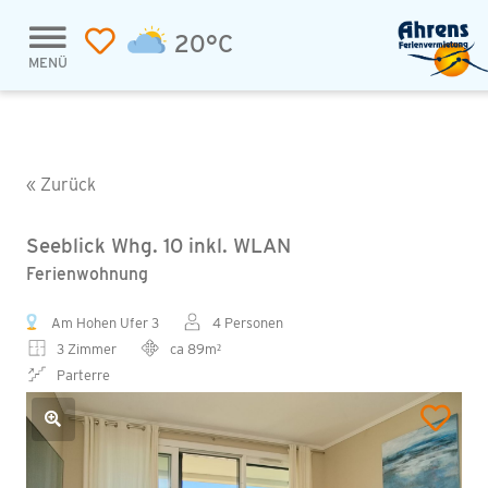
20°C
MENÜ
« Zurück
Seeblick Whg. 10 inkl. WLAN
Ferienwohnung
Am Hohen Ufer 3
4 Personen
3 Zimmer
ca 89m²
Parterre