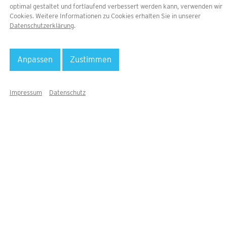
optimal gestaltet und fortlaufend verbessert werden kann, verwenden wir
Cookies. Weitere Informationen zu Cookies erhalten Sie in unserer
Datenschutzerklärung
.
Anpassen
Zustimmen
IHR DIREKTER DRAHT NACH
GRÖMITZ
Impressum
Datenschutz
Unsere Mitarbeiter beraten Sie gern bei der
Suche nach Ihrer Ferienwohnung in
Grömitz und allen Fragen rund um Ihren
Aufenthalt. Egal, ob Ferienwohnung,
Appartement oder Ferienhaus, wir finden
bestimmt Ihr Traumdomizil für die
schönsten Tage im Jahr.