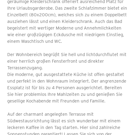
geräumige Kleiderschrank offeriert ausreichend Platz für
Ihre Urlaubsgarderobe. Das zweite Schlafzimmer bietet ein
Einzelbett (80x200cm), welches sich zu einem Doppelbett
ausziehen lässt und einen Kleiderschrank. Auch das Bad
begeistert mit wertiger Moderne und Annehmlichkeiten
wie einer großzügigen Eckdusche mit niedrigem Einstieg,
einem Waschtisch und WC.
Der Wohnbereich begrüßt Sie hell und lichtdurchflutet mit
einer herrlich großen Fensterfront und direkter
Terrassenzugang.
Die moderne, gut ausgestattete Küche ist offen gestaltet
und perfekt in den Wohnraum integriert. Der angrenzende
Essplatz ist für bis zu 4 Personen ausgerichtet. Bereiten
Sie hier problemlos Ihre Mahlzeiten zu und genießen Sie
gesellige Kochabende mit Freunden und Familie.
Auf der charmant angelegten Terrasse mit
Südwestausrichtung lässt es sich wunderbar mit einem
leckeren Kaffee in den Tag starten. Hier sind zahlreiche
Sonnenstunden garantiert! Lassen Sie sich von der