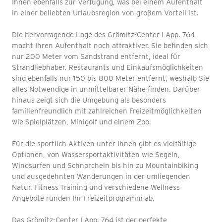
Ihnen ebenfalls zur Verfügung, was bei einem Aufenthalt
in einer beliebten Urlaubsregion von großem Vorteil ist.
Die hervorragende Lage des Grömitz-Center I App. 764
macht Ihren Aufenthalt noch attraktiver. Sie befinden sich
nur 200 Meter vom Sandstrand entfernt, ideal für
Strandliebhaber. Restaurants und Einkaufsmöglichkeiten
sind ebenfalls nur 150 bis 800 Meter entfernt, weshalb Sie
alles Notwendige in unmittelbarer Nähe finden. Darüber
hinaus zeigt sich die Umgebung als besonders
familienfreundlich mit zahlreichen Freizeitmöglichkeiten
wie Spielplätzen, Minigolf und einem Zoo.
Für die sportlich Aktiven unter Ihnen gibt es vielfältige
Optionen, von Wassersportaktivitäten wie Segeln,
Windsurfen und Schnorcheln bis hin zu Mountainbiking
und ausgedehnten Wanderungen in der umliegenden
Natur. Fitness-Training und verschiedene Wellness-
Angebote runden Ihr Freizeitprogramm ab.
Das Grömitz-Center I App. 764 ist der perfekte