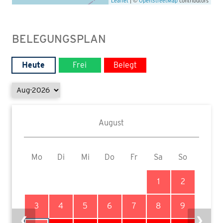
Leaflet
| ©
OpenStreetMap
contributors
BELEGUNGSPLAN
Heute
Frei
Belegt
August
Mo
Di
Mi
Do
Fr
Sa
So
1
2
3
4
5
6
7
8
9
❮
❯