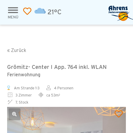
21°C
MENÜ
« Zurück
Grömitz- Center I App. 764 inkl. WLAN
Ferienwohnung
Am Strande 1-3
4 Personen
3 Zimmer
ca 53m²
7. Stock