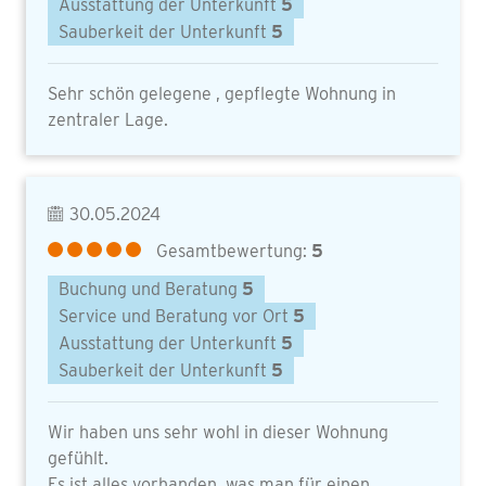
Ausstattung der Unterkunft
5
Sauberkeit der Unterkunft
5
Sehr schön gelegene , gepflegte Wohnung in
zentraler Lage.
30.05.2024
Gesamtbewertung:
5
Buchung und Beratung
5
Service und Beratung vor Ort
5
Ausstattung der Unterkunft
5
Sauberkeit der Unterkunft
5
Wir haben uns sehr wohl in dieser Wohnung
gefühlt.
Es ist alles vorhanden, was man für einen