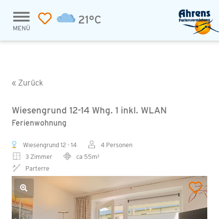
21°C
MENÜ
« Zurück
Wiesengrund 12-14 Whg. 1 inkl. WLAN
Ferienwohnung
Wiesengrund 12 - 14
4 Personen
3 Zimmer
ca 55m²
Parterre