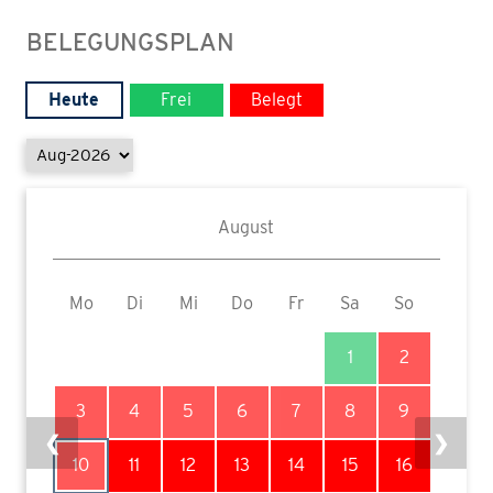
BELEGUNGSPLAN
Heute
Frei
Belegt
August
Mo
Di
Mi
Do
Fr
Sa
So
1
2
3
4
5
6
7
8
9
❮
❯
10
11
12
13
14
15
16