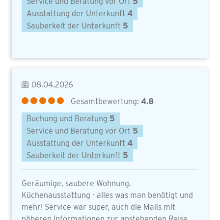
Service und Beratung vor Ort
5
Ausstattung der Unterkunft
4
Sauberkeit der Unterkunft
5
08.04.2026
Gesamtbewertung:
4.8
Buchung und Beratung
5
Service und Beratung vor Ort
5
Ausstattung der Unterkunft
4
Sauberkeit der Unterkunft
5
Geräumige, saubere Wohnung.
Küchenausstattung - alles was man benötigt und
mehr! Service war super, auch die Mails mit
näheren Informationen zur anstehenden Reise