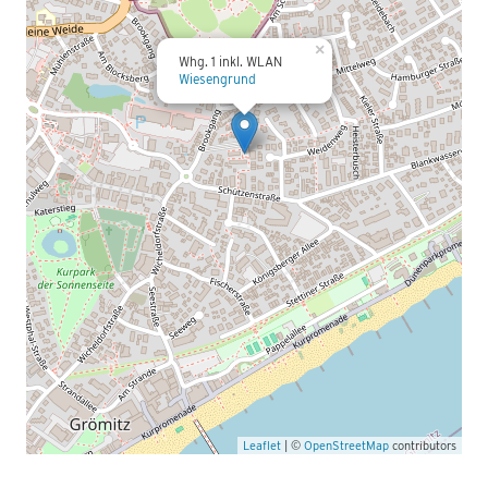
×
Whg. 1 inkl. WLAN
Wiesengrund
Leaflet
| ©
OpenStreetMap
contributors