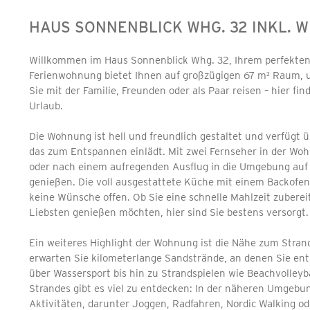
HAUS SONNENBLICK WHG. 32 INKL. 
Willkommen im Haus Sonnenblick Whg. 32, Ihrem perfekten
Ferienwohnung bietet Ihnen auf großzügigen 67 m² Raum, 
Sie mit der Familie, Freunden oder als Paar reisen – hier f
Urlaub.
Die Wohnung ist hell und freundlich gestaltet und verfüg
das zum Entspannen einlädt. Mit zwei Fernseher in der Wo
oder nach einem aufregenden Ausflug in die Umgebung auf 
genießen. Die voll ausgestattete Küche mit einem Backofen
keine Wünsche offen. Ob Sie eine schnelle Mahlzeit zubere
Liebsten genießen möchten, hier sind Sie bestens versorgt.
Ein weiteres Highlight der Wohnung ist die Nähe zum Strand
erwarten Sie kilometerlange Sandstrände, an denen Sie e
über Wassersport bis hin zu Strandspielen wie Beachvolleybal
Strandes gibt es viel zu entdecken: In der näheren Umgebung
Aktivitäten, darunter Joggen, Radfahren, Nordic Walking oder