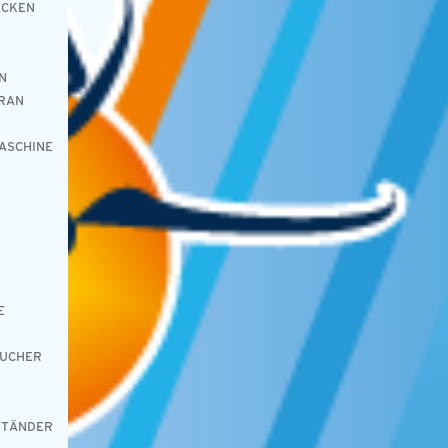
ECKEN
N
ERAN
ASCHINE
E
AUCHER
STÄNDER