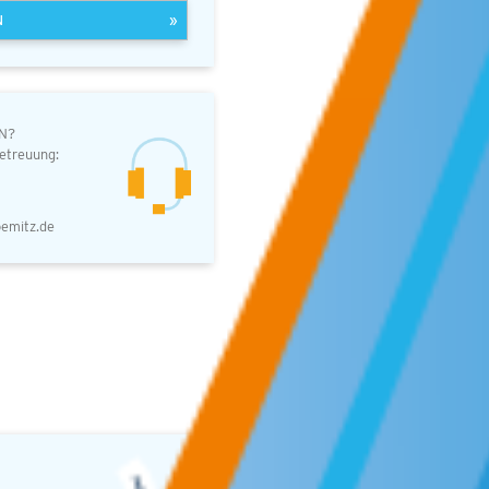
N
»
N?
etreuung:
emitz.de