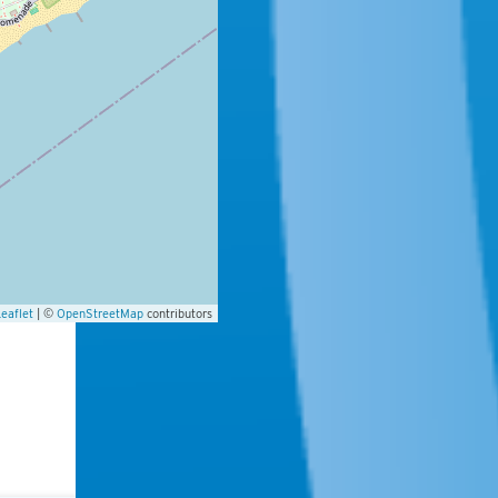
Leaflet
| ©
OpenStreetMap
contributors