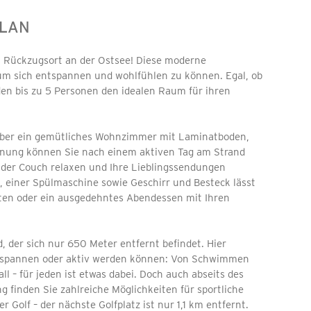
WLAN
 Rückzugsort an der Ostsee! Diese moderne
um sich entspannen und wohlfühlen zu können. Egal, ob
inden bis zu 5 Personen den idealen Raum für ihren
t über ein gemütliches Wohnzimmer mit Laminatboden,
hnung können Sie nach einem aktiven Tag am Strand
der Couch relaxen und Ihre Lieblingssendungen
, einer Spülmaschine sowie Geschirr und Besteck lässt
iten oder ein ausgedehntes Abendessen mit Ihren
, der sich nur 650 Meter entfernt befindet. Hier
ntspannen oder aktiv werden können: Von Schwimmen
l – für jeden ist etwas dabei. Doch auch abseits des
 finden Sie zahlreiche Möglichkeiten für sportliche
 Golf – der nächste Golfplatz ist nur 1,1 km entfernt.