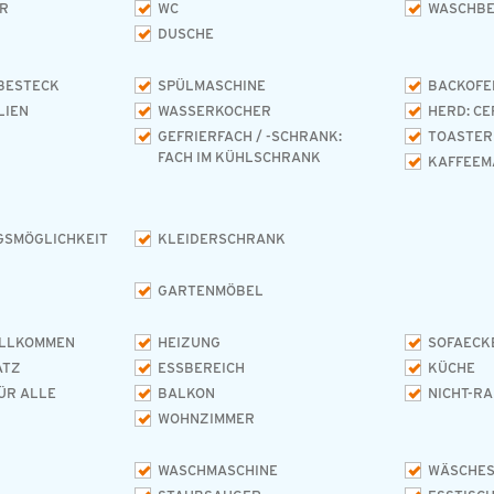
R
WC
WASCHB
DUSCHE
BESTECK
SPÜLMASCHINE
BACKOFE
LIEN
WASSERKOCHER
HERD: C
GEFRIERFACH / -SCHRANK:
TOASTER
FACH IM KÜHLSCHRANK
KAFFEEM
SMÖGLICHKEIT
KLEIDERSCHRANK
GARTENMÖBEL
ILLKOMMEN
HEIZUNG
SOFAECK
ATZ
ESSBEREICH
KÜCHE
ÜR ALLE
BALKON
NICHT-R
WOHNZIMMER
WASCHMASCHINE
WÄSCHE