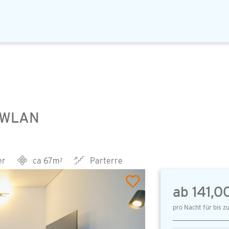
. WLAN
er
ca 67m²
Parterre
ab 141,0
pro Nacht für bis z