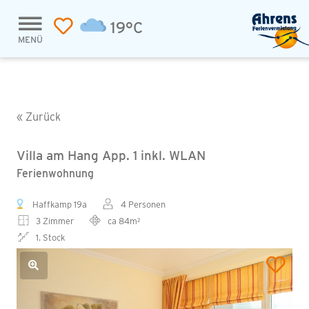
19°C
MENÜ
« Zurück
Villa am Hang App. 1 inkl. WLAN
Ferienwohnung
Haffkamp 19a
4 Personen
3 Zimmer
ca 84m²
1. Stock