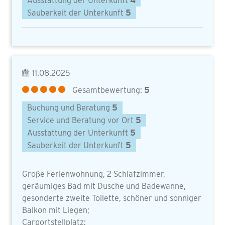
Ausstattung der Unterkunft
4
Sauberkeit der Unterkunft
5
11.08.2025
Gesamtbewertung:
5
Buchung und Beratung
5
Service und Beratung vor Ort
5
Ausstattung der Unterkunft
5
Sauberkeit der Unterkunft
5
Große Ferienwohnung, 2 Schlafzimmer,
geräumiges Bad mit Dusche und Badewanne,
gesonderte zweite Toilette, schöner und sonniger
Balkon mit Liegen;
Carportstellplatz;