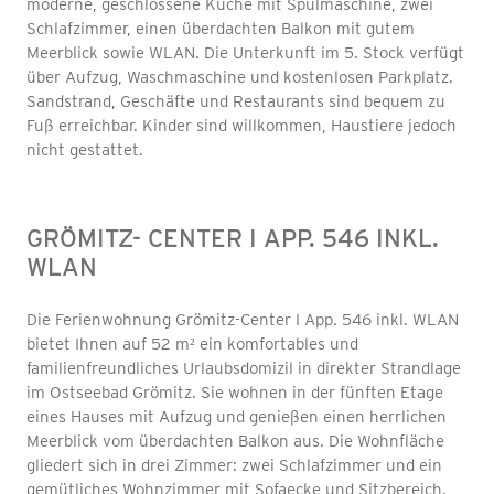
moderne, geschlossene Küche mit Spülmaschine, zwei
Schlafzimmer, einen überdachten Balkon mit gutem
Meerblick sowie WLAN. Die Unterkunft im 5. Stock verfügt
über Aufzug, Waschmaschine und kostenlosen Parkplatz.
Sandstrand, Geschäfte und Restaurants sind bequem zu
Fuß erreichbar. Kinder sind willkommen, Haustiere jedoch
nicht gestattet.
GRÖMITZ- CENTER I APP. 546 INKL.
WLAN
Die Ferienwohnung Grömitz-Center I App. 546 inkl. WLAN
bietet Ihnen auf 52 m² ein komfortables und
familienfreundliches Urlaubsdomizil in direkter Strandlage
im Ostseebad Grömitz. Sie wohnen in der fünften Etage
eines Hauses mit Aufzug und genießen einen herrlichen
Meerblick vom überdachten Balkon aus. Die Wohnfläche
gliedert sich in drei Zimmer: zwei Schlafzimmer und ein
gemütliches Wohnzimmer mit Sofaecke und Sitzbereich.