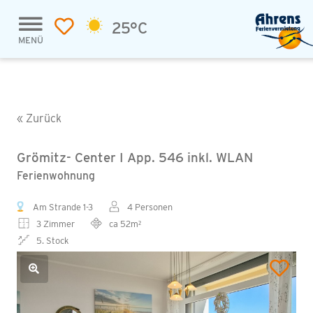
25°C
MENÜ
« Zurück
Grömitz- Center I App. 546 inkl. WLAN
Ferienwohnung
Am Strande 1-3
4 Personen
3 Zimmer
ca 52m²
5. Stock